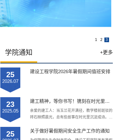
1
2
3
学院通知
+更多
建设工程学院2026年暑假期间值班安排
25
2026.07
建工精神，等你书写！镌刻在时光里的故事，正在征集
23
2025.05
​亲爱的建工人：当玉兰花开满径，教学楼前斑驳的
砖石映照晨光，总有些故事在时光里沉淀成诗。值
校庆76周年之际，我们诚挚邀请每一位见证过学
院成长的你——无论此刻是奋斗在一线的师生，是
关于做好暑假期间安全生产工作的通知
25
遍布四海仍心系母校的校友，还是将毕生心血浇筑