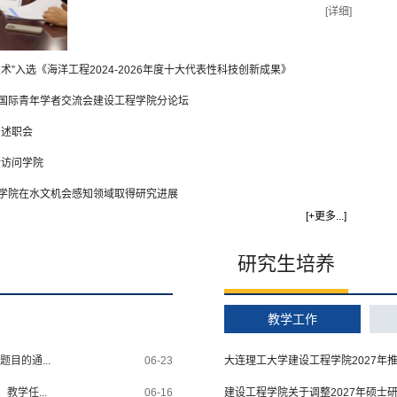
青年学者，共同探索学术前沿，分享创新成果。建设工
[详细]
程学院院长李钢教授、党委书记于龙教授、副院长宁德
志教授、副院长王文渊教授以及相关系所负责人、教授
”入选《海洋工程2024-2026年度十大代表性科技创新成果》
出席了本次论坛。论坛开幕式由于龙主持。李钢在致辞
中指出，学院当前正立足新发展阶段，...
国际青年学者交流会建设工程学院分论坛
中述职会
院士访问学院
学院在水文机会感知领域取得研究进展
[
+更多...
]
研究生培养
教学工作
目的通...
06-23
大连理工大学建设工程学院2027年
教学任...
06-16
建设工程学院关于调整2027年硕士