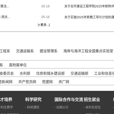
法...
05-19
关于召开建设工程学院2025年职称
太...
05-16
关于实施2025年新教工导引计划的
[
+更多...
]
工程系
交通运输系
建设管理系
海岸与海洋工程全国重点实验室
系
直附属单位
金委员会
水利部
住房和城乡建设部
交通运输部
工业和信息
党新闻网
共产党员网
党建网
央广网
才培养
科学研究
国际合作与交流
招生就业
本科生教学
科研通知
出国公示
本科生招生