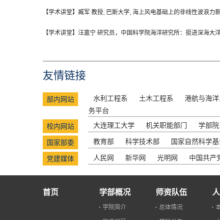
【学术讲堂】臧军 教授, 巴斯大学, 海上风电基础上的非线性波浪力新算
【学术讲堂】汪嘉宁 研究员，中国科学院海洋研究所：挺进深海大洋-西
友情链接
水利工程系
土木工程系
港航与海洋
部内网站
务平台
大连理工大学
机关职能部门
学部院
校内网站
教育部
科学技术部
国家自然科学基
国家部委
人民网
新华网
光明网
中国共产
党建媒体
首页
学部概况
师资队伍
人
学院简介
总体情况