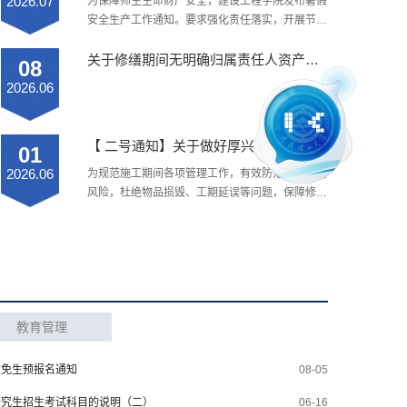
2026.07
​为保障师生生命财产安全，建设工程学院发布暑假
于此的离退休教师——共同执笔，为建工精神写下
凌晨好！ 我是大工智
安全生产工作通知。要求强化责任落实，开展节前
生动的注脚。我们要寻找：【时光胶囊】建院初期
能助手小灵，有什么
隐患排查与动态人员管理；加强安全教育，提升师
艰苦创业的往事，实验室彻夜长明的灯光故事，工
可以帮助到您呢？
生防范能力；细化重点领域管理，重点抓好防汛防
关于修缮期间无明确归属责任人资产清理的通知
08
程实践中的关键突破，三尺讲台上影响一生的谆谆
灾、实验室规范运行、施工隔离及消防用电安全；
2026.06
教诲......
畅通信息渠道，严格执行值班值守与信息报送制
度，确保突发事件及时处置，共同营造平安暑期环
境。
【 二号通知】关于做好厚兴楼、厚邦楼修缮工作的通知
01
2026.06
​为规范施工期间各项管理工作，有效防范施工安全
风险，杜绝物品损毁、工期延误等问题，保障修缮
工作安全、规范、有序开展，现就修缮前期准备、
施工期间管理等相关事宜通知如下。一、修缮时
间：2026年6月15日至9月30日请各研究所于6月
10日之前提交核验签字版的《修缮期间信息确认
表》。二、搬迁相关注意事项1. 楼宇封闭：修缮期
间，厚兴楼、厚邦楼封闭管理，院内及东、西侧停
教育管理
车场暂停使用；楼内的师生请于6月5日（含）前
完成搬离及相关场地整理工作。...
推免生预报名通知
08-05
研究生招生考试科目的说明（二）
06-16