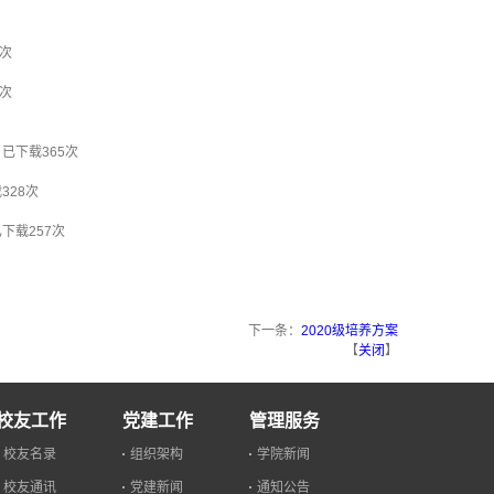
次
次
】已下载
365
次
载
328
次
已下载
257
次
下一条：
2020级培养方案
【
关闭
】
校友工作
党建工作
管理服务
校友名录
组织架构
学院新闻
校友通讯
党建新闻
通知公告