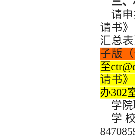
三、
请申
请书》
汇总表
子版（
至
ctr@d
请书》
办302
学院
学
847085