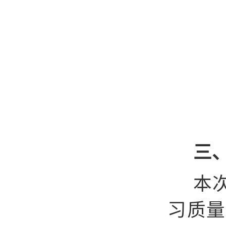
三
本
习质量