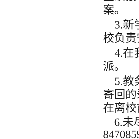
案。
3.
新
校负责
4.
在
派。
5.
教
寄回的
在离校
6.
未
847085