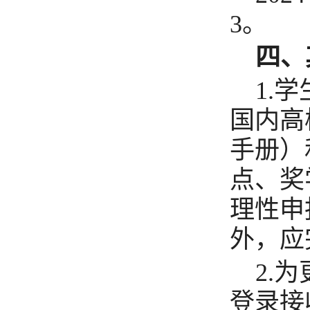
3
。
四、
1.
学
国内高
手册）
点、奖
理性申
外，应
2.
为
登录接