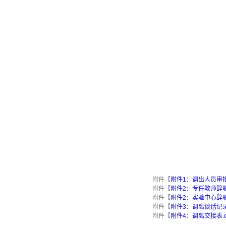
附件【
附件1：调出人员审批表
附件【
附件2：专任教师辞职
附件【
附件2：实验中心辞职
附件【
附件3：调离谈话记录表
附件【
附件4：调离交接表.d