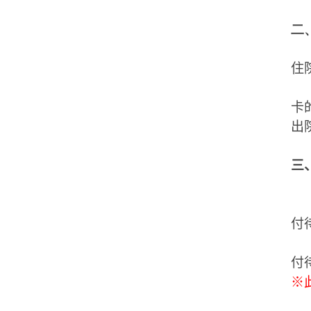
二
住
卡
出
三
付
付
※