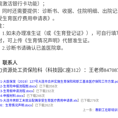
需激活银行卡功能）；
同时还需要提供：诊断书、收据、住院明细、出院记
受生育医疗费用申请表》。
注：
1.
如未办理准生证（或《生育登记证》），可自行填
时，可上传《生育情况声明》代替准生证。
2.
诊断书请确认已盖医院章。
、联系人
力资源处工资保险科（科技园
C
座
312
）
：
王老师
84708
1-大医保发〔2019〕127号大连市合并实施生育保险和职工基本医疗保险工作方案.pd
2-生育险申报流程图.docx
】已下载
358
次
3-生育假申请流程.docx
】已下载
232
次
4-申报材料.docx
】已下载
246
次
5-大连市男职工未就业配偶享受生育医疗费用申请表.xls
】已下载
279
次
6：生育情况声明.docx
】已下载
262
次
上一条：
教职工在职培训