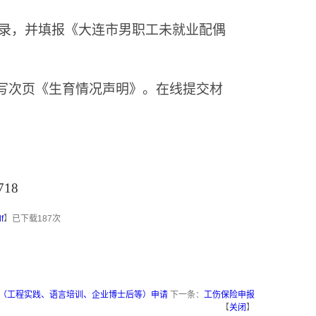
录，并填报《大连市男职工未就业配偶
写次页《生育情况声明》。在线提交材
718
f
】已下载
187
次
（工程实践、语言培训、企业博士后等）申请
下一条：
工伤保险申报
【
关闭
】