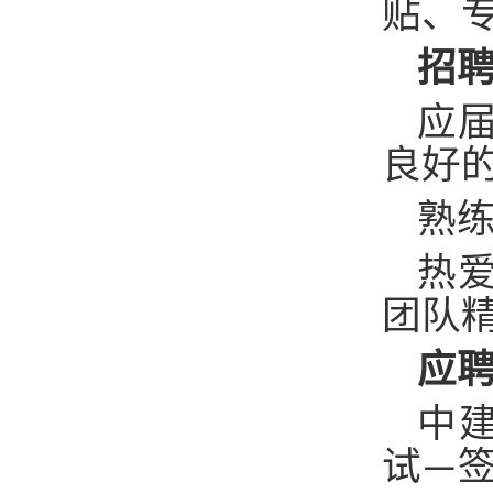
贴、
招
应
良好
熟
热
团队
应
中
试—