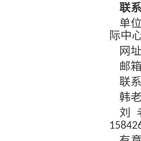
联
单
际中
网
邮
联
韩
刘
15842