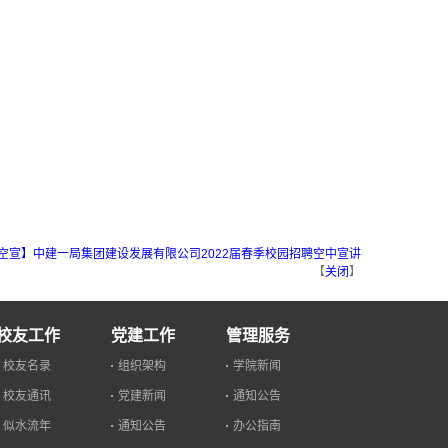
空宣】中建一局集团建设发展有限公司2022届春季校园招聘空中宣讲
【
关闭
】
校友工作
党建工作
管理服务
校友名录
组织架构
学院新闻
校友通讯
党建新闻
通知公告
似水流年
通知公告
办公指南