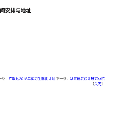
时间安排与地址
一条：
广联达2018年实习生孵化计划
下一条：
华东建筑设计研究总院
【
关闭
】