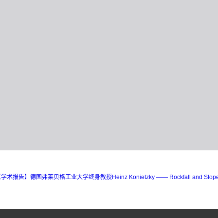
学术报告】德国弗莱贝格工业大学终身教授Heinz Konietzky —— Rockfall and Slope Ins