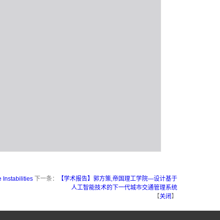
tabilities
下一条：
【学术报告】郭方策,帝国理工学院—设计基于
人工智能技术的下一代城市交通管理系统
【
关闭
】