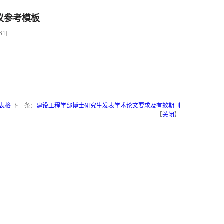
议参考模板
61
]
表格
下一条：
建设工程学部博士研究生发表学术论文要求及有效期刊
【
关闭
】