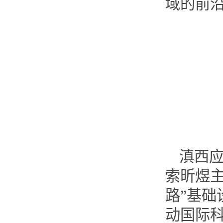
域的前
滇西
索昕煜
路”基
动国际