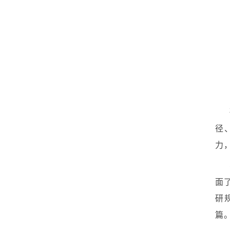
径
力
面
研
篇