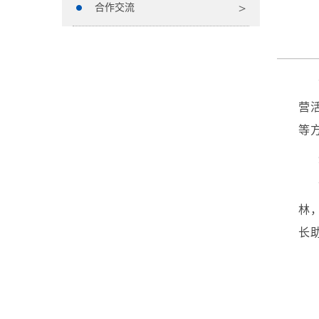
合作交流
营
等
林
长