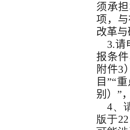
须承担
项，与
改革与
3.
请
报条件
附件
3
目”“
别）”
4、
版于22