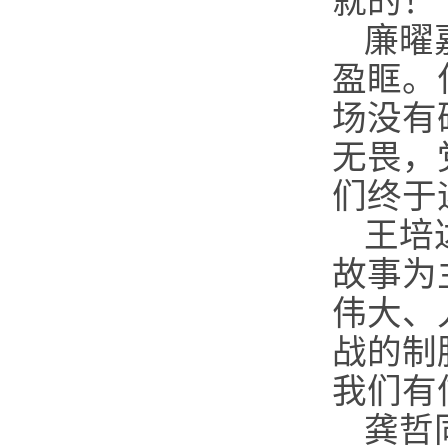
就的！
廉曜
盈眶。
场没有
无畏，
们终于
王培
故事为
伟大、
战的制
我们有
龚哲