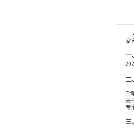
大
家
一
202
二
杂
关
专
三