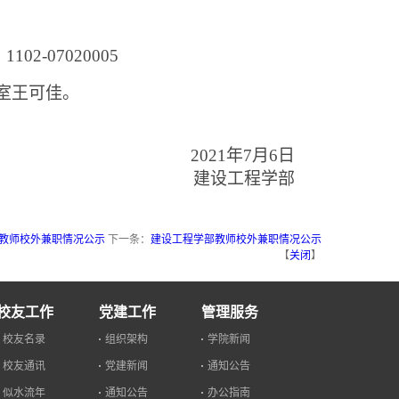
：
1102-07020005
室王可佳。
2021
年
7
月
6
日
建设工程学部
教师校外兼职情况公示
下一条：
建设工程学部教师校外兼职情况公示
【
关闭
】
校友工作
党建工作
管理服务
校友名录
组织架构
学院新闻
校友通讯
党建新闻
通知公告
似水流年
通知公告
办公指南