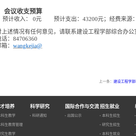
、
会议收支预算
预计收入：
0
元 预计支出：
43200
元；经费来源
对上述情况有任何意见，请联系建设工程学部综合办公
电话：
84706360
邮箱：
wangkejia@
上一条：
建设工程学部
才培养
科学研究
国际合作与交流
招生就业
本科生教学
科研通知
出国公示
本科生招生
本科生教育管理
研究生招生
研究生教学
本科生就业