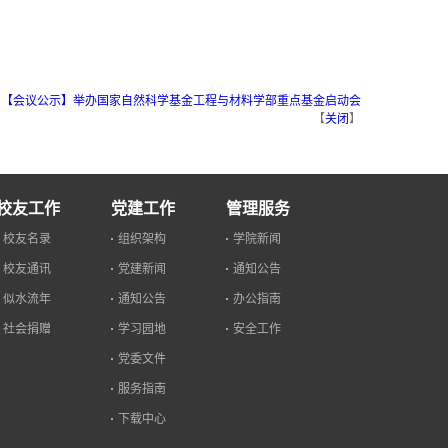
：
【会议公示】举办国家自然科学基金工程与材料学部重点基金启动会
【
关闭
】
校友工作
党建工作
管理服务
校友名录
组织架构
学院新闻
校友通讯
党建新闻
通知公告
似水流年
通知公告
办公指南
社会捐赠
学习园地
安全工作
党委文件
服务指南
下载中心