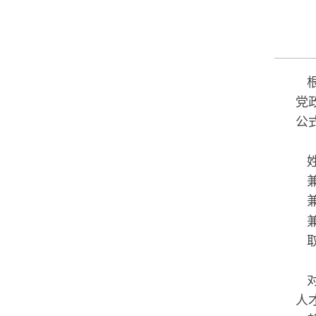
党
公
人