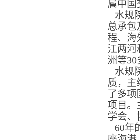
属中国
水规
总承包
程、海
江两河
洲等3
水规
质，主
了多项
项目。
学会、
60
年
座海港