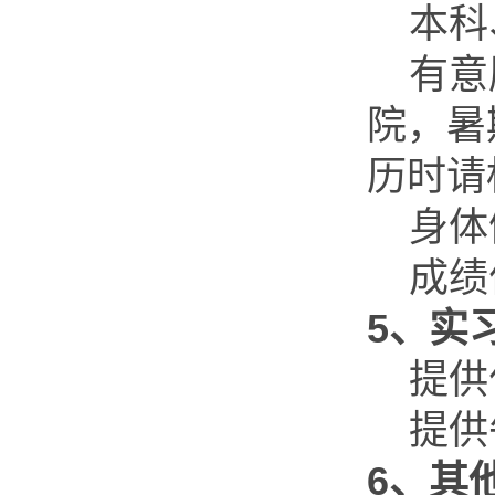
本科
有意
院，暑
历时请
身体
成绩
5
、实
提供
提供
6
、其