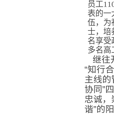
员工1
表的一
伍，为
士，培
名享受
多名高
继往
“
知行
主线的
协同
”
忠诚，
谐
”
的